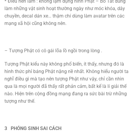
* Điều nên làm : không lạm dụng hình Phật – Bồ Tát dùng
làm những vật sinh hoạt thường ngày như móc khóa, dây
chuyền, decal dán xe… thậm chí dùng làm avatar trên các
mạng xã hội cũng không nên.
– Tượng Phật có cô gái lõa lồ ngồi trong lòng .
Tượng Phật kiểu này không phổ biến, ít thấy, nhưng đó là
hình thức phỉ báng Phật nặng nề nhất. Không hiểu người ta
nghĩ điều gì mà tạo nên tượng Phật như vậy, chỉ cần nhìn
qua là mọi người đã thấy rất phản cảm, bất kể là lí giải thế
nào. Hiện trên cộng đồng mạng đang ra sức bài trừ những
tượng như thế.
3 PHÓNG SINH SAI CÁCH