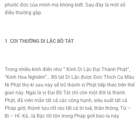
phước đức của mình mà không biết. Sau đây là một số
điều thường gặp.
1 COI THƯỜNG DI LẶC BỒ TÁT
Trong nhiều kinh điển như ” Kinh Di Lặc Đại Thành Phật”,
“Kinh Hoa Nghiêm”… Bồ tát Di Lặc được Đức Thích Ca Mâu
Ni Phật thọ kí sau này sẽ trỏ thành vị Phật tiếp theo trên thế
gian này. Ngài là vị Đại Bồ Tát chỉ còn một đời là thành
Phật, đã viên mãn tất cả các công hạnh, siêu xuất tất cả
Pháp giới, thành tựu rốt ráo tất cả trí tuệ, thần thông, Từ –
Bi – Hỉ -Xả…là Bậc tối tôn trong Pháp giới bao la này.