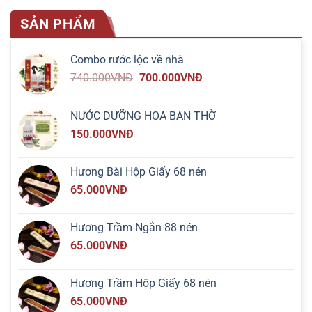
SẢN PHẨM
Combo rước lộc về nhà
740.000
VNĐ
700.000
VNĐ
NƯỚC DƯỠNG HOA BAN THỜ
150.000
VNĐ
Hương Bài Hộp Giấy 68 nén
65.000
VNĐ
Hương Trầm Ngắn 88 nén
65.000
VNĐ
Hương Trầm Hộp Giấy 68 nén
65.000
VNĐ