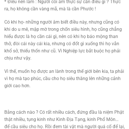
* Điều nên làm : Người cõi âm thực sự cần điều gì ? Thực
ra, họ không cần vàng mã, mà là cần Phước !
Có khi họ- những người âm biết điều này, nhưng cũng có
khi do u mê, mập mờ trong chốn siêu hình, họ cũng chẳng
hiểu được là họ cần cái gì, nên có khi họ báo mộng than
thở, đòi cái này cái kia, nhưng có đốt gì xuống thì họ vẫn
khổ sở, thiếu thốn như cũ. Vì Nghiệp lực bắt buộc họ phải
chịu như vậy.
Vì thế, muốn họ được an lành trong thế giới bên kia, ta phải
vì họ mà tạo phúc, cầu cho họ siêu thăng lên những cảnh
giới cao hơn.
Bằng cách nào ? Có rất nhiều cách, đứng đầu là niệm Phật
thật nhiều, tụng kinh như Kinh Địa Tạng, kinh Phổ Môn…
để cầu siêu cho họ. Rồi đem tài vật mà người quá cố để lại,