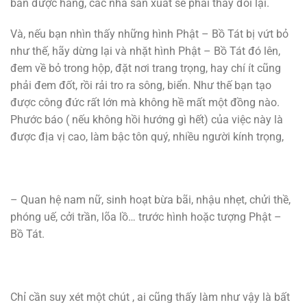
bán được hàng, các nhà sản xuất sẽ phải thay đổi lại.
Và, nếu bạn nhìn thấy những hình Phật – Bồ Tát bị vứt bỏ
như thế, hãy dừng lại và nhặt hình Phật – Bồ Tát đó lên,
đem về bỏ trong hộp, đặt nơi trang trọng, hay chí ít cũng
phải đem đốt, rồi rải tro ra sông, biển. Như thế bạn tạo
được công đức rất lớn mà không hề mất một đồng nào.
Phước báo ( nếu không hồi hướng gì hết) của việc này là
được địa vị cao, làm bậc tôn quý, nhiều người kính trọng,
– Quan hệ nam nữ, sinh hoạt bừa bãi, nhậu nhẹt, chửi thề,
phóng uế, cởi trần, lõa lồ… trước hình hoặc tượng Phật –
Bồ Tát.
Chỉ cần suy xét một chút , ai cũng thấy làm như vậy là bất