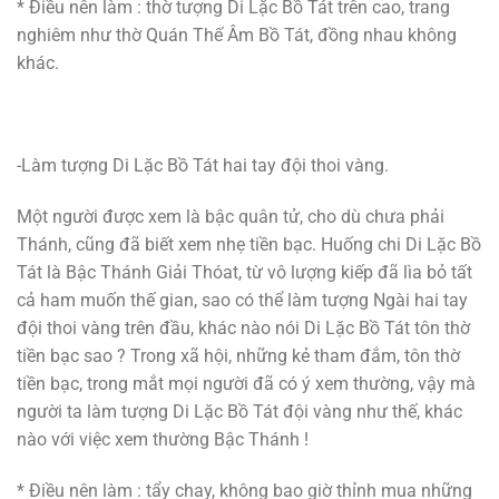
* Điều nên làm : thờ tượng Di Lặc Bồ Tát trên cao, trang
nghiêm như thờ Quán Thế Âm Bồ Tát, đồng nhau không
khác.
-Làm tượng Di Lặc Bồ Tát hai tay đội thoi vàng.
Một người được xem là bậc quân tử, cho dù chưa phải
Thánh, cũng đã biết xem nhẹ tiền bạc. Huống chi Di Lặc Bồ
Tát là Bậc Thánh Giải Thóat, từ vô lượng kiếp đã lìa bỏ tất
cả ham muốn thế gian, sao có thể làm tượng Ngài hai tay
đội thoi vàng trên đầu, khác nào nói Di Lặc Bồ Tát tôn thờ
tiền bạc sao ? Trong xã hội, những kẻ tham đắm, tôn thờ
tiền bạc, trong mắt mọi người đã có ý xem thường, vậy mà
người ta làm tượng Di Lặc Bồ Tát đội vàng như thế, khác
nào với việc xem thường Bậc Thánh !
* Điều nên làm : tẩy chay, không bao giờ thỉnh mua những