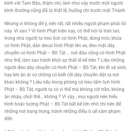
kính với Tam Bảo, thậm chí, làm như vậy trước một người
bình thường cũng đã là thất lễ, huống chi trước mặt Thánh.
Nhưng vì không để ý, nên rất, rất nhiều người phạm phải lỗi
này. Vì sao ? Vì hình Phật hiện nay, có thể nói là tràn lan,
trong nhà người ta treo lịch có hình Phật, dùng móc khóa
có hình Phật, dán decal hình Phật lên xe, đeo mặt dây
chuyền có hình Phật – Bồ Tát…. nơi đâu cũng có hình Phật
như thế, làm sao tránh khỏi sự thất lễ kể trên ? Liệu những
người đeo dây chuyền có hình Phật – Bồ Tát, khi đi vệ sinh,
hay khi ân ái vợ chồng có biết cởi dây chuyền đặt ra nơi
khác không ? Liệu nếu trong phòng có treo tấm lịch hình
Phật – Bồ Tát, người ta có vì thế mà không cởi trần, không
ăn nhậu, chửi thề… không ? Vì vậy , mọi người nên hiểu
hình hoặc tượng Phật – Bồ Tát bất kể lớn nhỏ chỉ nên để
những nơi trang trọng, tránh những điều ô uế xâm phạm
đến.