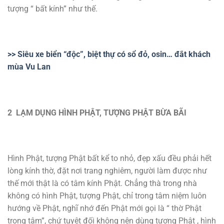
tượng “ bất kính” như thế.
>> Siêu xe biển “độc”, biệt thự có sổ đỏ, osin… đắt khách
mùa Vu Lan
2 LẠM DỤNG HÌNH PHẬT, TƯỢNG PHẬT BỪA BÃI
Hình Phật, tượng Phật bất kể to nhỏ, đẹp xấu đều phải hết
lòng kính thờ, đặt nơi trang nghiêm, người làm được như
thế mới thật là có tâm kính Phật. Chẳng thà trong nhà
không có hình Phật, tượng Phật, chỉ trong tâm niệm luôn
hướng về Phật, nghĩ nhớ đến Phật mới gọi là “ thờ Phật
trong tâm”, chứ tuyệt đối không nên dùng tượng Phật , hình