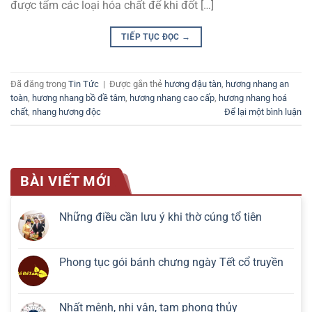
được tẩm các loại hóa chất để khi đốt […]
TIẾP TỤC ĐỌC
→
Đã đăng trong
Tin Tức
|
Được gắn thẻ
hương đậu tàn
,
hương nhang an
toàn
,
hương nhang bồ đề tâm
,
hương nhang cao cấp
,
hương nhang hoá
chất
,
nhang hương độc
Để lại một bình luận
BÀI VIẾT MỚI
Những điều cần lưu ý khi thờ cúng tổ tiên
Phong tục gói bánh chưng ngày Tết cổ truyền
Nhất mệnh, nhị vận, tam phong thủy