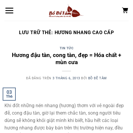
Chuyển
đến
nội
dung
LƯU TRỮ THẺ:
HƯƠNG NHANG CAO CẤP
TIN TỨC
Hương đậu tàn, cong tàn, đẹp = Hóa chất +
mùn cưa
ĐÃ ĐĂNG TRÊN
3 THÁNG 6, 2013
BỞI
BỒ ĐỀ TÂM
03
Th6
Khi đốt những nén nhang (hương) thơm với vẻ ngoài đẹp
đẽ, cong đậu tàn, giờ lại them chắc tàn, song người tiêu
dùng sẽ không khỏi giật mình khi biết, hầu hết các loại
hương nhang được bày bán trên thị trường hiện nay, đều