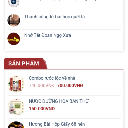
Thành công từ bài học quét lá
Nhớ Tết Đoan Ngọ Xưa
SẢN PHẨM
Combo rước lộc về nhà
740.000
VNĐ
700.000
VNĐ
NƯỚC DƯỠNG HOA BAN THỜ
150.000
VNĐ
Hương Bài Hộp Giấy 68 nén