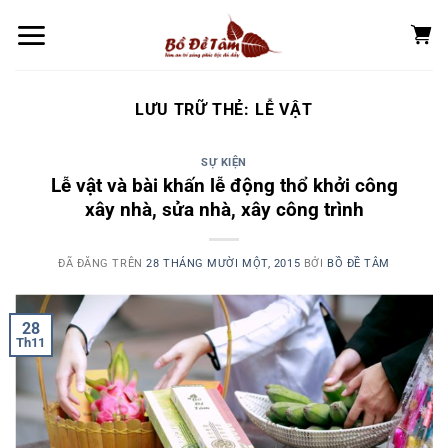
Chuyển
đến
nội
dung
LƯU TRỮ THẺ:
LỄ VẬT
SỰ KIỆN
Lễ vật và bài khấn lễ động thổ khởi công
xây nhà, sửa nhà, xây công trình
ĐÃ ĐĂNG TRÊN
28 THÁNG MƯỜI MỘT, 2015
BỞI
BỒ ĐỀ TÂM
28
Th11