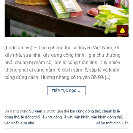
(bodetam.vn) – Theo phong tục cổ truyền Việt Nam, khi
xây nhà, sửa nhà, xây dựng công trình… gia chủ thường
phải chuẩn bị mâm cỗ, làm lễ cúng thần linh. Tuy nhiên
không phải ai cũng nắm rõ cách sắm lễ, sắp lễ và khấn
cúng đúng cách. Hương nhang cổ truyền Bồ Đề […]
TIẾP TỤC ĐỌC
→
Đã đăng trong
Sự Kiện
|
Được gắn thẻ
bài cúng động thổ
,
chuẩn bị lễ
động thổ
,
lễ động thổ
,
lễ khởi công
,
lễ vật
,
văn khấn
,
văn khấn động thổ
,
văn khấn sửa nhà
Để lại một bình luận