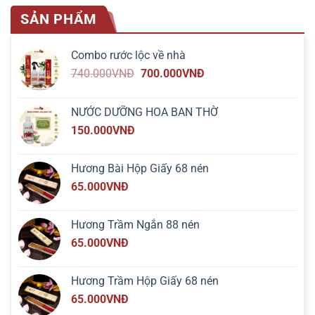
SẢN PHẨM
Combo rước lộc về nhà
740.000
VNĐ
700.000
VNĐ
NƯỚC DƯỠNG HOA BAN THỜ
150.000
VNĐ
Hương Bài Hộp Giấy 68 nén
65.000
VNĐ
Hương Trầm Ngắn 88 nén
65.000
VNĐ
Hương Trầm Hộp Giấy 68 nén
65.000
VNĐ