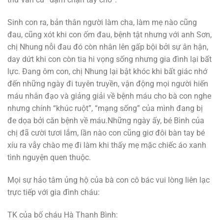
Sinh con ra, bản thân người làm cha, làm mẹ nào cũng
đau, cũng xót khi con ốm đau, bệnh tật nhưng với anh Sơn,
chị Nhung nỗi đau đó còn nhân lên gấp bội bởi sự ân hận,
day dứt khi con còn tia hi vọng sống nhưng gia đình lại bất
lực. Đang ôm con, chị Nhung lại bật khóc khi bất giác nhớ
đến những ngày đi tuyên truyền, vận động mọi người hiến
máu nhân đạo và giảng giải về bệnh máu cho bà con nghe
nhưng chính “khúc ruột”, “mạng sống” của mình đang bị
đe dọa bởi căn bệnh về máu.Những ngày ấy, bé Bình của
chị đã cười tươi lắm, lần nào con cũng giơ đôi bàn tay bé
xíu ra vẫy chào mẹ đi làm khi thấy mẹ mặc chiếc áo xanh
tình nguyện quen thuộc.
Mọi sự hảo tâm ủng hộ của bà con cô bác vui lòng liên lạc
trực tiếp với gia đình cháu:
TK của bố cháu Hà Thanh Bình: