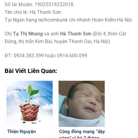
Số tài khoản: 19025519232018.
Tên chủ tk: Hà Thanh Sơn.
Tại Ngân hàng techcombank chi nhánh Hoàn Kiếm-Hà Nội.
Chị
Tạ Thị Nhung
và anh
Hà Thanh Sơn
(Đội 4, thôn Cát
Động, thị trấn Kim Bài, huyện Thanh Oai, Hà Nội)
ĐT: 0934.383.399 hoặc 0914.600.099
Bài Viết Liên Quan:
Thiện Nguyện
Cộng đồng mạng “dậy
sóng” vì bé 2 tháng