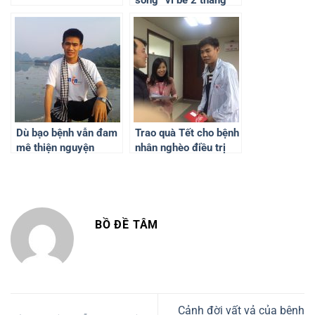
tuổi 2 lần bị mẹ bỏ rơi
Dù bạo bệnh vẫn đam
Trao quà Tết cho bệnh
mê thiện nguyện
nhân nghèo điều trị
Tết tại Viện huyết học
truyền máu TW
BỒ ĐỀ TÂM
Cảnh đời vất vả của bệnh