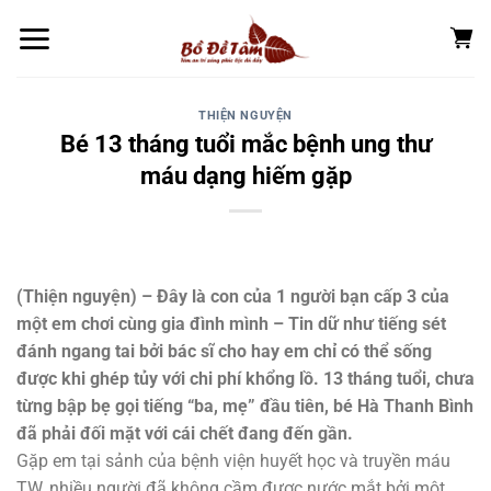
Chuyển
đến
nội
dung
THIỆN NGUYỆN
Bé 13 tháng tuổi mắc bệnh ung thư
máu dạng hiếm gặp
(Thiện nguyện) – Đây là con của 1 người bạn cấp 3 của
một em chơi cùng gia đình mình – Tin dữ như tiếng sét
đánh ngang tai bởi bác sĩ cho hay em chỉ có thể sống
được khi ghép tủy với chi phí khổng lồ. 13 tháng tuổi, chưa
từng bập bẹ gọi tiếng “ba, mẹ” đầu tiên, bé Hà Thanh Bình
đã phải đối mặt với cái chết đang đến gần.
Gặp em tại sảnh của bệnh viện huyết học và truyền máu
TW, nhiều người đã không cầm được nước mắt bởi một