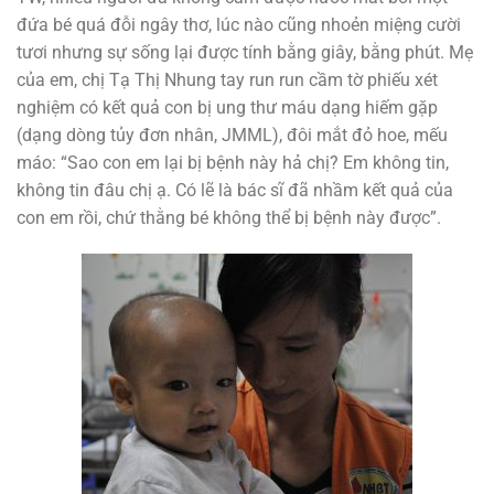
đứa bé quá đỗi ngây thơ, lúc nào cũng nhoẻn miệng cười
tươi nhưng sự sống lại được tính bằng giây, bằng phút. Mẹ
của em, chị Tạ Thị Nhung tay run run cầm tờ phiếu xét
nghiệm có kết quả con bị ung thư máu dạng hiếm gặp
(dạng dòng tủy đơn nhân, JMML), đôi mắt đỏ hoe, mếu
máo: “Sao con em lại bị bệnh này hả chị? Em không tin,
không tin đâu chị ạ. Có lẽ là bác sĩ đã nhầm kết quả của
con em rồi, chứ thằng bé không thể bị bệnh này được”.