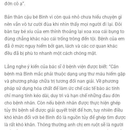
đớn cô ạ”.
Bản thân cậu bé Bình vì còn quá nhỏ chưa hiểu chuyện gì
nên vẫn vô tư cười đùa khi nhìn thấy mọi người đi lại. Đôi
bàn tay bé xíu của em thỉnh thoảng lại xoa xoa cái bụng to
đùng chẳng khác nào cái trống trông đến tội. Bệnh của em
đã ở mức nguy hiểm bởi gan, lách và các cơ quan khác
đều đã bị phù to nhanh một cách chóng mặt.
Lắng nghe ý kiến của bác sĩ ở bệnh viện được biết: “Căn
bệnh mà Bình mắc phải thuộc dạng ung thư máu hiếm gặp
và phương pháp chữa trị tương đối nan giải. Về phương
pháp sử dụng hóa chất để làm ức chế các tế bào ác tính
chỉ mang tính kéo dài, duy trì và hạn chế những đau đớn
cho bệnh nhân. Còn nếu bệnh nhân được thực hiện ghép
tủy thì bệnh sẽ được giải quyết triệt để hơn, tuy nhiên điều
khó khăn đối với bé Bình đó là nguồn tủy để ghép tìm được
là rất khó khăn. Thông thường anh chị em ruột sẽ là người