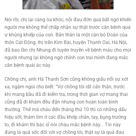
Nói rồi, chị lại càng òa khóc, nỗi đau đớn quá bất ngờ khiến
người mẹ không thể chấp nhận sự thật trước căn bệnh quá
ư khủng khiếp của con. Bản thân là một cán bộ Đoàn của
thôn Cát Động, thị trấn Kim Bài, huyện Thanh Oai, Hà Nội,
đã bao lần chị Nhung đi tuyên truyền về bệnh máu cho mọi
người nhưng lại không ngờ chính con trai mình đang mắc
căn bệnh quái ác này.
Chồng chị, anh Hà Thanh Sơn cũng không giấu nổi sự xót
xa, ngậm ngùi cho biết: “Vợ chồng tôi rất cẩn thận, trước
khi mang bầu đã đi kiểm tra, trong thời gian vợ mang thai
cũng đã đi khám đều đặn nhưng con hoàn toàn bình
thường. Thế mà cháu đến tháng thứ 10 thì có những dấu
hiệu sốt, thâm tím ở các đầu khớp chân, tay, bụng trướng
to, đi khám thì bác sĩ nói cháu mắc bệnh này… Tin này
đúng là quá sốc đối với vợ chồng tôi, thật sự là quá đau