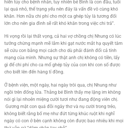
hiến tủy cho bệnh nhân, tuy nhiên bé Bình là con đầu, tuổi
lại quá nhỏ, thể trạng yếu nên đây là vấn đề vô cùng khó
khăn. Hơn nữa chi phí cho một ca ghép tủy là tương đối
lớn cho nên gia đình sẽ rất khó khăn trong việc chi trả”.
Hi vọng rồi lại thất vọng, cả hai vợ chồng chị Nhung có lúc
tưởng chừng mạnh mẽ lắm khi gạt nước mắt hạ quyết tâm
sẽ cứu con bằng mọi cách cho dù phải đánh đổi cả tính
mạng của mình. Nhưng sự thật anh chị không có tiền, lấy
gì để chi phí cho ca mổ ghép tủy của con khi con số được
cho biết lên đến hàng tỉ đồng.
Ở bệnh viện, một ngày, hai ngày trôi qua, chị Nhung như
ngồi trên đống lửa. Thằng bé Bình thấy mẹ lặng im không
nói gì lại nhoẻn miệng cười tươi như đang động viên chị.
Gương mặt con quá đỗi ngây thơ và nụ cười trong trẻo,
không biết rằng bố mẹ như đứt từng khúc ruột khi nghĩ
ngày có con ở bên cạnh không còn được bao nhiêu khi mọi
thứ vẫn cứ “dậm chận tay chỗ”.