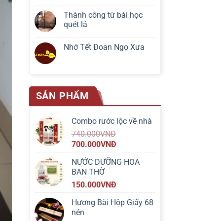
Thành công từ bài học
quét lá
Nhớ Tết Đoan Ngọ Xưa
SẢN PHẨM
Combo rước lộc về nhà
740.000
VNĐ
700.000
VNĐ
NƯỚC DƯỠNG HOA
BAN THỜ
150.000
VNĐ
Hương Bài Hộp Giấy 68
nén