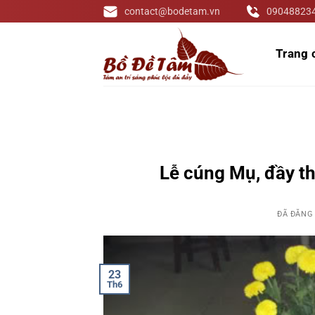
Chuyển
contact@bodetam.vn
09048823
đến
nội
Trang 
dung
Lễ cúng Mụ, đầy th
ĐÃ ĐĂNG
23
Th6