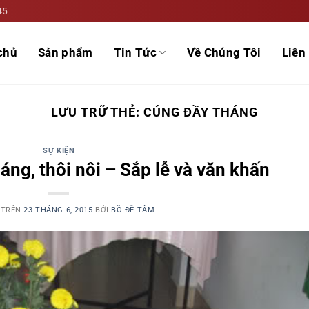
45
chủ
Sản phẩm
Tin Tức
Về Chúng Tôi
Liên 
LƯU TRỮ THẺ:
CÚNG ĐẦY THÁNG
SỰ KIỆN
áng, thôi nôi – Sắp lễ và văn khấn
 TRÊN
23 THÁNG 6, 2015
BỞI
BỒ ĐỀ TÂM