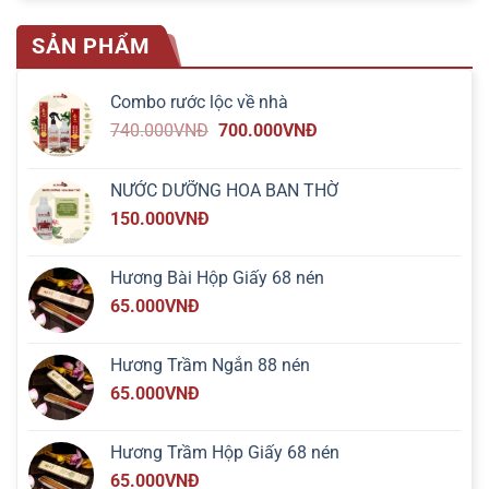
SẢN PHẨM
Combo rước lộc về nhà
740.000
VNĐ
700.000
VNĐ
NƯỚC DƯỠNG HOA BAN THỜ
150.000
VNĐ
Hương Bài Hộp Giấy 68 nén
65.000
VNĐ
Hương Trầm Ngắn 88 nén
65.000
VNĐ
Hương Trầm Hộp Giấy 68 nén
65.000
VNĐ