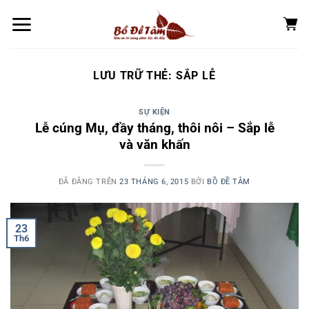
Chuyển
đến
nội
dung
LƯU TRỮ THẺ:
SẮP LỄ
SỰ KIỆN
Lễ cúng Mụ, đầy tháng, thôi nôi – Sắp lễ
và văn khấn
ĐÃ ĐĂNG TRÊN
23 THÁNG 6, 2015
BỞI
BỒ ĐỀ TÂM
23
Th6