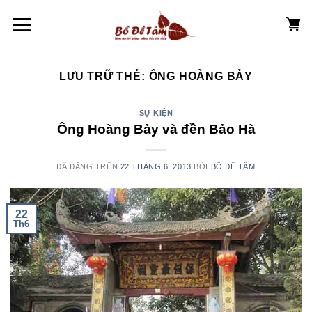
Chuyển
đến
nội
dung
LƯU TRỮ THẺ:
ÔNG HOÀNG BẢY
SỰ KIỆN
Ông Hoàng Bảy và đền Bảo Hà
ĐÃ ĐĂNG TRÊN
22 THÁNG 6, 2013
BỞI
BỒ ĐỀ TÂM
22
Th6