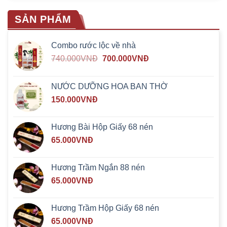
SẢN PHẨM
Combo rước lộc về nhà
740.000
VNĐ
700.000
VNĐ
NƯỚC DƯỠNG HOA BAN THỜ
150.000
VNĐ
Hương Bài Hộp Giấy 68 nén
65.000
VNĐ
Hương Trầm Ngắn 88 nén
65.000
VNĐ
Hương Trầm Hộp Giấy 68 nén
65.000
VNĐ