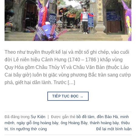
Theo như truyền thuyết kể lại và một số ghi chép, vào cuối
đời Lê niên hiệu Cảnh Hưng (1740 – 1786 ) khắp vùng
Quy Hóa gồm Châu Thủy Vĩ và Châu Văn Bàn (thuộc Lào
Cai bây giờ) luôn bị giặc vùng phương Bắc tràn sang cướp
phá, giết hại dân lành. Trước […]
TIẾP TỤC ĐỌC
→
Đã đăng trong
Sự Kiện
|
Được gắn thẻ
bồ đề tâm
,
đền Bảo Hà
,
minh
mệnh
,
ngày giỗ ông hoàng bảy
,
ông Hoàng Bảy
,
thánh hoàng bảy
,
thiệu
trị
,
tín ngưỡng thờ cúng
Để lại một bình luận