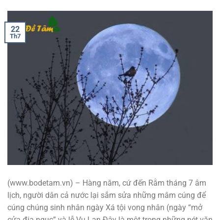
22
Th7
(www.bodetam.vn) – Hàng năm, cứ đến Rằm tháng 7 âm
lịch, người dân cả nước lại sắm sửa những mâm cúng để
cúng chúng sinh nhân ngày Xá tội vong nhân (ngày “mở
cửa địa ngục” và lễ Vu Lan Đây là một trong những nét văn