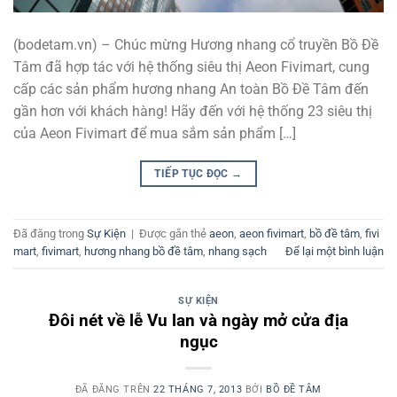
(bodetam.vn) – Chúc mừng Hương nhang cổ truyền Bồ Đề
Tâm đã hợp tác với hệ thống siêu thị Aeon Fivimart, cung
cấp các sản phẩm hương nhang An toàn Bồ Đề Tâm đến
gần hơn với khách hàng! Hãy đến với hệ thống 23 siêu thị
của Aeon Fivimart để mua sắm sản phẩm […]
TIẾP TỤC ĐỌC
→
Đã đăng trong
Sự Kiện
|
Được gắn thẻ
aeon
,
aeon fivimart
,
bồ đề tâm
,
fivi
mart
,
fivimart
,
hương nhang bồ đề tâm
,
nhang sạch
Để lại một bình luận
SỰ KIỆN
Đôi nét về lễ Vu lan và ngày mở cửa địa
ngục
ĐÃ ĐĂNG TRÊN
22 THÁNG 7, 2013
BỞI
BỒ ĐỀ TÂM