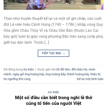
Theo như truyền thuyết kể lại và một số ghi chép, vào cuối
đời Lê niên hiệu Cảnh Hưng (1740 – 1786 ) khắp vùng Quy
Hóa gồm Châu Thủy Vĩ và Châu Văn Bàn (thuộc Lào Cai
bây giờ) luôn bị giặc vùng phương Bắc tràn sang cướp phá,
giết hại dân lành. Trước […]
TIẾP TỤC ĐỌC
→
Đã đăng trong
Sự Kiện
|
Được gắn thẻ
bồ đề tâm
,
đền Bảo Hà
,
minh
mệnh
,
ngày giỗ ông hoàng bảy
,
ông Hoàng Bảy
,
thánh hoàng bảy
,
thiệu trị
,
tín ngưỡng thờ cúng
Để lại một bình luận
SỰ KIỆN
Một số điều cần biết trong nghi lễ thờ
cúng tổ tiên của người Việt