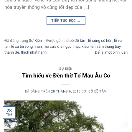
hóa truyền thống vô cùng tốt đẹp của […]
TIẾP TỤC ĐỌC
→
Đã đăng trong
Sự Kiện
|
Được gắn thẻ
bồ đề tâm
,
lễ cúng cô hồn
,
lễ vu
lan
,
lễ xá tội vong nhân
,
mở cửa địa ngục
,
mục kiều liên
,
rằm tháng bảy
,
thanh đề
,
thích nhất hạnh
Để lại một bình luận
SỰ KIỆN
Tìm hiểu về Đền thờ Tổ Mẫu Âu Cơ
ĐÃ ĐĂNG TRÊN
28 THÁNG 6, 2013
BỞI
BỒ ĐỀ TÂM
28
Th6