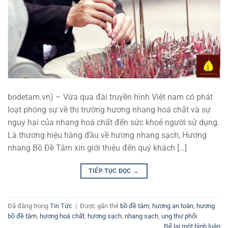
bodetam.vn) – Vừa qua đài truyền hình Việt nam có phát
loạt phóng sự về thị trường hương nhang hoá chất và sự
nguy hại của nhang hoá chất đến sức khoẻ người sử dụng.
Là thương hiệu hàng đầu về hương nhang sạch, Hương
nhang Bồ Đề Tâm xin giới thiệu đến quý khách […]
TIẾP TỤC ĐỌC
→
Đã đăng trong
Tin Tức
|
Được gắn thẻ
bồ đề tâm
,
hương an toàn
,
hương
bồ đề tâm
,
hương hoá chất
,
hương sạch
,
nhang sạch
,
ung thư phổi
Để lại một bình luận