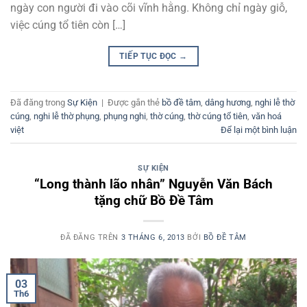
ngày con người đi vào cõi vĩnh hằng. Không chỉ ngày giỗ,
việc cúng tổ tiên còn […]
TIẾP TỤC ĐỌC
→
Đã đăng trong
Sự Kiện
|
Được gắn thẻ
bồ đề tâm
,
dâng hương
,
nghi lễ thờ
cúng
,
nghi lễ thờ phụng
,
phụng nghi
,
thờ cúng
,
thờ cúng tổ tiên
,
văn hoá
việt
Để lại một bình luận
SỰ KIỆN
“Long thành lão nhân” Nguyễn Văn Bách
tặng chữ Bồ Đề Tâm
ĐÃ ĐĂNG TRÊN
3 THÁNG 6, 2013
BỞI
BỒ ĐỀ TÂM
03
Th6