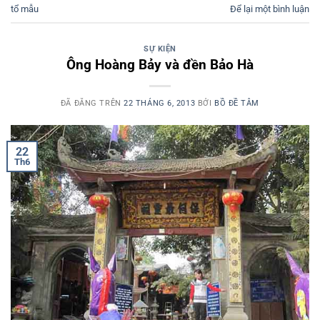
tổ mẫu
Để lại một bình luận
SỰ KIỆN
Ông Hoàng Bảy và đền Bảo Hà
ĐÃ ĐĂNG TRÊN
22 THÁNG 6, 2013
BỞI
BỒ ĐỀ TÂM
22
Th6