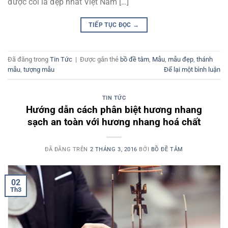
được coi là đẹp nhất Việt Nam […]
TIẾP TỤC ĐỌC
→
Đã đăng trong
Tin Tức
|
Được gắn thẻ
bồ đề tâm
,
Mẫu
,
mẫu đẹp
,
thánh
mẫu
,
tượng mẫu
Để lại một bình luận
TIN TỨC
Hướng dẫn cách phân biệt hương nhang
sạch an toàn với hương nhang hoá chất
ĐÃ ĐĂNG TRÊN
2 THÁNG 3, 2016
BỞI
BỒ ĐỀ TÂM
02
Th3