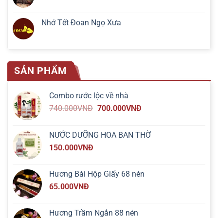
Nhớ Tết Đoan Ngọ Xưa
SẢN PHẨM
Combo rước lộc về nhà
740.000
VNĐ
700.000
VNĐ
NƯỚC DƯỠNG HOA BAN THỜ
150.000
VNĐ
Hương Bài Hộp Giấy 68 nén
65.000
VNĐ
Hương Trầm Ngắn 88 nén