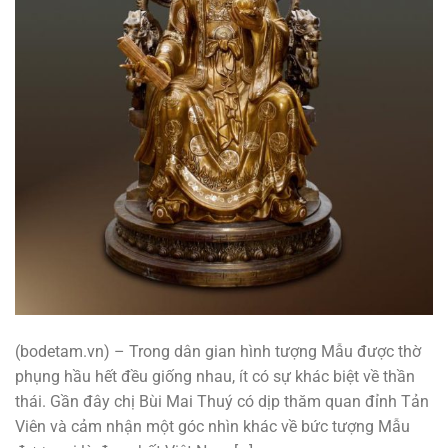
(bodetam.vn) – Trong dân gian hình tượng Mẫu được thờ
phụng hầu hết đều giống nhau, ít có sự khác biệt về thần
thái. Gần đây chị Bùi Mai Thuý có dịp thăm quan đỉnh Tản
Viên và cảm nhận một góc nhìn khác về bức tượng Mẫu