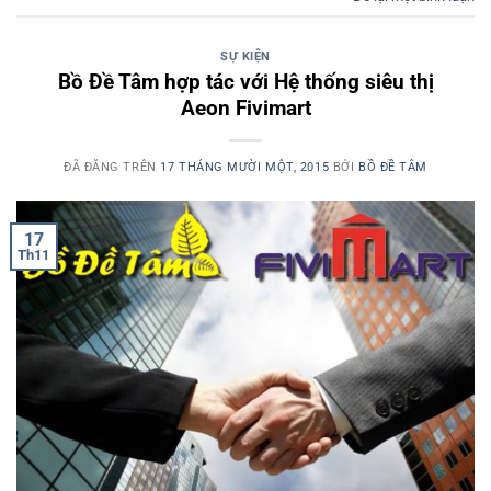
SỰ KIỆN
Bồ Đề Tâm hợp tác với Hệ thống siêu thị
Aeon Fivimart
ĐÃ ĐĂNG TRÊN
17 THÁNG MƯỜI MỘT, 2015
BỞI
BỒ ĐỀ TÂM
17
Th11