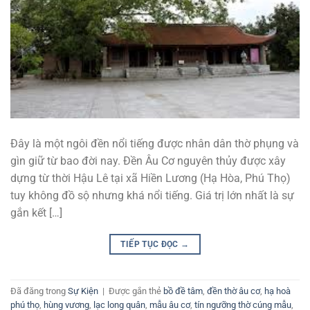
Đây là một ngôi đền nổi tiếng được nhân dân thờ phụng và
gìn giữ từ bao đời nay. Đền Âu Cơ nguyên thủy được xây
dựng từ thời Hậu Lê tại xã Hiền Lương (Hạ Hòa, Phú Thọ)
tuy không đồ sộ nhưng khá nổi tiếng. Giá trị lớn nhất là sự
gắn kết […]
TIẾP TỤC ĐỌC
→
Đã đăng trong
Sự Kiện
|
Được gắn thẻ
bồ đề tâm
,
đền thờ âu cơ
,
hạ hoà
phú thọ
,
hùng vương
,
lạc long quân
,
mẫu âu cơ
,
tín ngưỡng thờ cúng mẫu
,