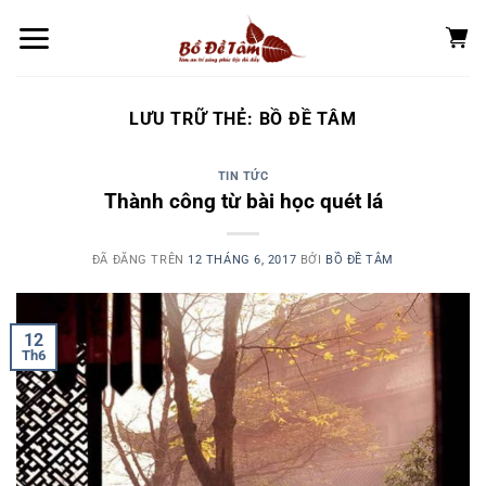
Chuyển
đến
nội
dung
LƯU TRỮ THẺ:
BỒ ĐỀ TÂM
TIN TỨC
Thành công từ bài học quét lá
ĐÃ ĐĂNG TRÊN
12 THÁNG 6, 2017
BỞI
BỒ ĐỀ TÂM
12
Th6