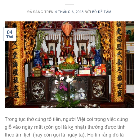
ĐÃ ĐĂNG TRÊN
4 THÁNG 6, 2013
BỞI
BỒ ĐỀ TÂM
04
Th6
Trong tục thờ cúng tổ tiên, người Việt coi trọng việc cúng
giỗ vào ngày mất (còn gọi là kỵ nhật) thường được tính
theo âm lịch (hay còn gọi là ngày ta). Họ tin rằng đó là