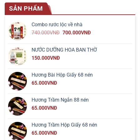
SẢN PHẨM
Combo rước lộc về nhà
740.000
VNĐ
700.000
VNĐ
NƯỚC DƯỠNG HOA BAN THỜ
150.000
VNĐ
Hương Bài Hộp Giấy 68 nén
65.000
VNĐ
Hương Trầm Ngắn 88 nén
65.000
VNĐ
Hương Trầm Hộp Giấy 68 nén
65.000
VNĐ