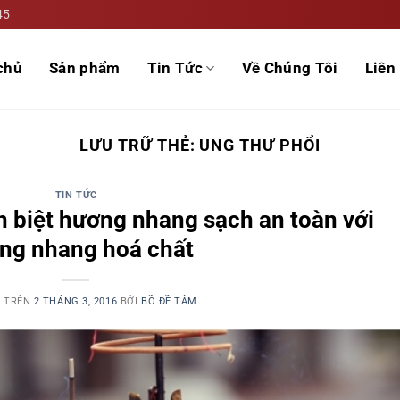
45
chủ
Sản phẩm
Tin Tức
Về Chúng Tôi
Liên 
LƯU TRỮ THẺ:
UNG THƯ PHỔI
TIN TỨC
 biệt hương nhang sạch an toàn với
ng nhang hoá chất
G TRÊN
2 THÁNG 3, 2016
BỞI
BỒ ĐỀ TÂM