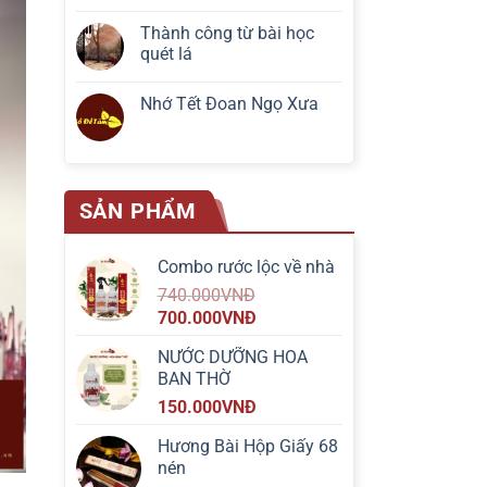
Thành công từ bài học
quét lá
Nhớ Tết Đoan Ngọ Xưa
SẢN PHẨM
Combo rước lộc về nhà
740.000
VNĐ
700.000
VNĐ
NƯỚC DƯỠNG HOA
BAN THỜ
150.000
VNĐ
Hương Bài Hộp Giấy 68
nén