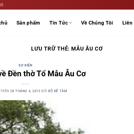
45
chủ
Sản phẩm
Tin Tức
Về Chúng Tôi
Liên 
LƯU TRỮ THẺ:
MẪU ÂU CƠ
SỰ KIỆN
về Đền thờ Tổ Mẫu Âu Cơ
 TRÊN
28 THÁNG 6, 2013
BỞI
BỒ ĐỀ TÂM