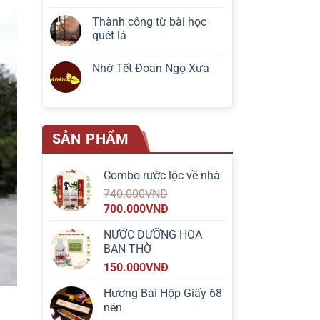
Thành công từ bài học
quét lá
Nhớ Tết Đoan Ngọ Xưa
SẢN PHẨM
Combo rước lộc về nhà
740.000
VNĐ
700.000
VNĐ
NƯỚC DƯỠNG HOA
BAN THỜ
150.000
VNĐ
Hương Bài Hộp Giấy 68
nén