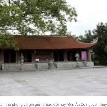
dân thờ phụng và gìn giữ từ bao đời nay. Đền Âu Cơ nguyên thủy