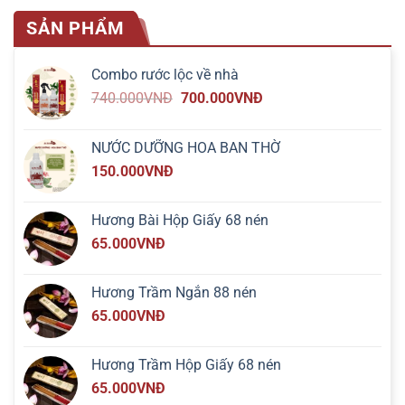
SẢN PHẨM
Combo rước lộc về nhà
740.000
VNĐ
700.000
VNĐ
NƯỚC DƯỠNG HOA BAN THỜ
150.000
VNĐ
Hương Bài Hộp Giấy 68 nén
65.000
VNĐ
Hương Trầm Ngắn 88 nén
65.000
VNĐ
Hương Trầm Hộp Giấy 68 nén
65.000
VNĐ