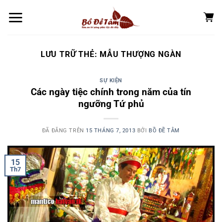
Chuyển
đến
nội
dung
LƯU TRỮ THẺ:
MẪU THƯỢNG NGÀN
SỰ KIỆN
Các ngày tiệc chính trong năm của tín
ngưỡng Tứ phủ
ĐÃ ĐĂNG TRÊN
15 THÁNG 7, 2013
BỞI
BỒ ĐỀ TÂM
15
Th7