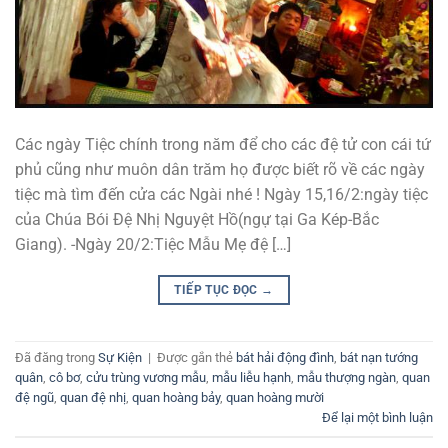
Các ngày Tiệc chính trong năm để cho các đệ tử con cái tứ
phủ cũng như muôn dân trăm họ được biết rõ về các ngày
tiệc mà tìm đến cửa các Ngài nhé ! Ngày 15,16/2:ngày tiệc
của Chúa Bói Đệ Nhị Nguyệt Hồ(ngự tại Ga Kép-Bắc
Giang). -Ngày 20/2:Tiệc Mẫu Mẹ đệ […]
TIẾP TỤC ĐỌC
→
Đã đăng trong
Sự Kiện
|
Được gắn thẻ
bát hải động đình
,
bát nạn tướng
quân
,
cô bơ
,
cửu trùng vương mẫu
,
mẫu liễu hạnh
,
mẫu thượng ngàn
,
quan
đệ ngũ
,
quan đệ nhị
,
quan hoàng bảy
,
quan hoàng mười
Để lại một bình luận