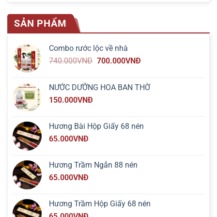
SẢN PHẨM
Combo rước lộc về nhà
740.000
VNĐ
700.000
VNĐ
NƯỚC DƯỠNG HOA BAN THỜ
150.000
VNĐ
Hương Bài Hộp Giấy 68 nén
65.000
VNĐ
Hương Trầm Ngắn 88 nén
65.000
VNĐ
Hương Trầm Hộp Giấy 68 nén
65.000
VNĐ