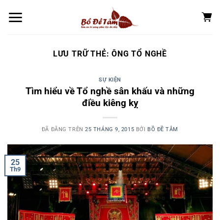
Chuyển
đến
nội
dung
LƯU TRỮ THẺ:
ÔNG TỔ NGHỀ
SỰ KIỆN
Tìm hiểu về Tổ nghề sân khấu và những
điều kiêng kỵ
ĐÃ ĐĂNG TRÊN
25 THÁNG 9, 2015
BỞI
BỒ ĐỀ TÂM
25
Th9