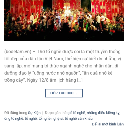
(bodetam.vn) – Thờ tổ nghề được coi là một truyền thống
tốt đẹp của dân tộc Việt Nam, thể hiện sự biết ơn những vị
sáng lập, mở mang tri thức ngành nghề cho nhân dân, di
dưỡng đạo lý “uống nước nhớ nguồn”, “ăn quả nhớ kẻ
trồng cây”. Ngày 12/8 âm lịch hàng […]
TIẾP TỤC ĐỌC
→
Đã đăng trong
Sự Kiện
|
Được gắn thẻ
giỗ tổ nghề
,
những điều kiêng kỵ
,
ông tổ nghề
,
tổ nghề
,
tổ nghề nghệ sĩ
,
tổ nghề sân khấu
Để lại một bình luận